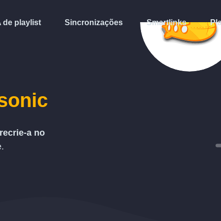
A de playlist
Sincronizações
Smartlinks
Pl
sonic
recrie-a no
.