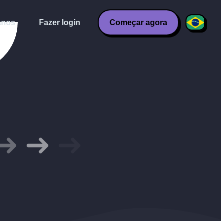
anos
Fazer login
Começar agora