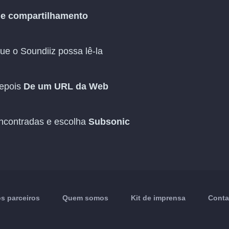
de compartilhamento
ue o Soundiiz possa lê-la
epois
De um URL da Web
 encontradas e escolha
Subsonic
s parceiros
Quem somos
Kit de imprensa
Conta