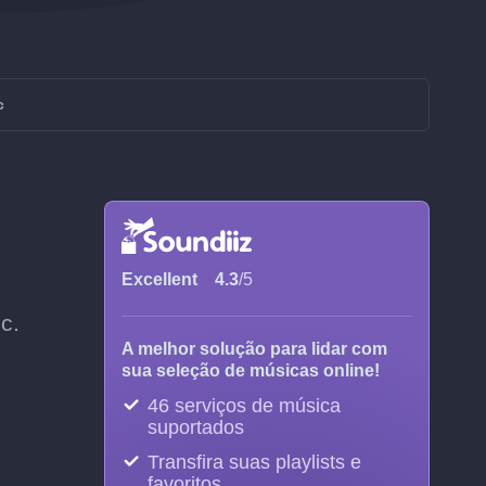
c
Excellent
4.3
/5
c.
A melhor solução para lidar com
sua seleção de músicas online!
46 serviços de música
suportados
Transfira suas playlists e
favoritos