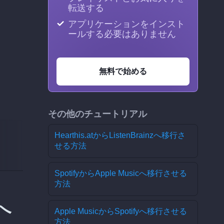
転送する
アプリケーションをインスト
ールする必要はありません
無料で始める
その他のチュートリアル
Hearthis.atからListenBrainzへ移行さ
せる方法
SpotifyからApple Musicへ移行させる
方法
へ
Apple MusicからSpotifyへ移行させる
方法