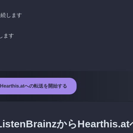
トを接続します
択します
からHearthis.atへの転送を開始する
nBrainzからHearthis.at