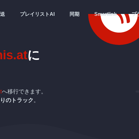
送
プレイリストAI
同期
Smartlink
プ
is.at
に
t
へ移行できます。
りのトラック
。