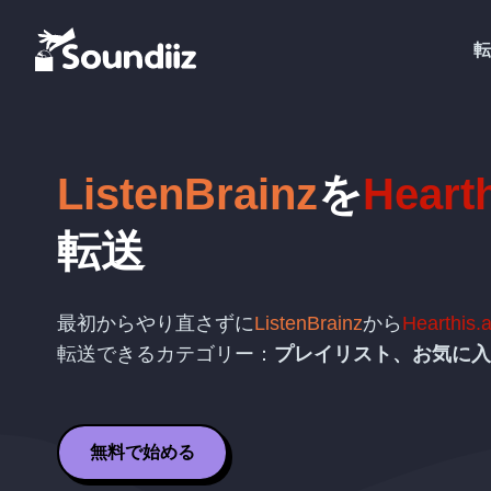
転
ListenBrainz
を
Hearth
転送
最初からやり直さずに
ListenBrainz
から
Hearthis.a
転送できるカテゴリー：
プレイリスト、お気に入
無料で始める