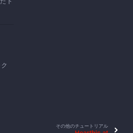
ったト
レク
その他のチュートリアル
Hearthis.at