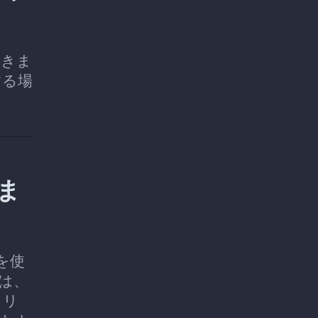
できま
する場
けま
を使
合は、
、リ