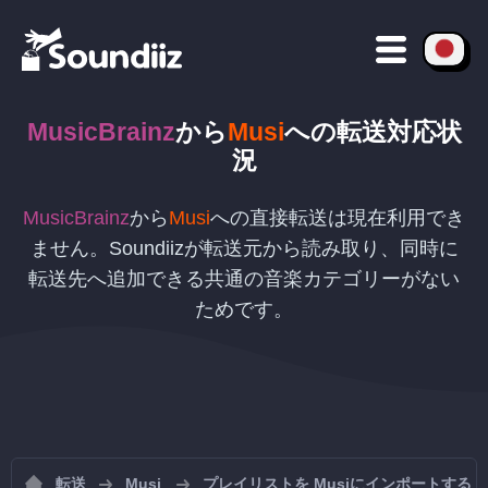
MusicBrainz
から
Musi
への
転送対応状
況
MusicBrainz
から
Musi
への直接転送は現在利用でき
ません。Soundiizが転送元から読み取り、同時に
転送先へ追加できる共通の音楽カテゴリーがない
ためです。
転送
Musi
プレイリストを Musiにインポートする