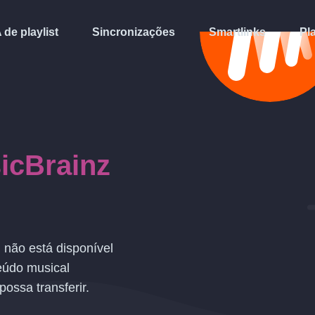
A de playlist
Sincronizações
Smartlinks
Pl
icBrainz
i
não está disponível
eúdo musical
possa transferir.