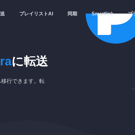
送
プレイリストAI
同期
Smartlink
プ
ra
に転送
へ移行できます。転