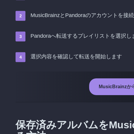
MusicBrainzとPandoraのアカウントを
Pandoraへ転送するプレイリストを選択し
選択内容を確認して転送を開始します
MusicBrain
保存済みアルバムをMusicB