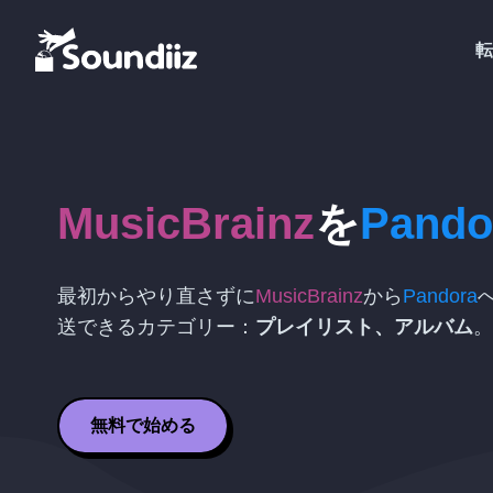
転
MusicBrainz
を
Pando
最初からやり直さずに
MusicBrainz
から
Pandora
送できるカテゴリー：
プレイリスト、アルバム
。
無料で始める