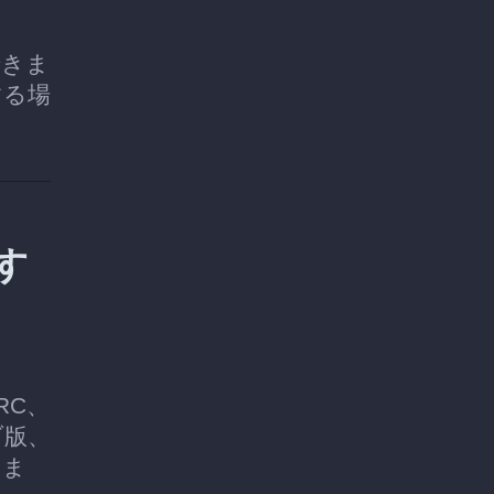
できま
する場
す
RC、
ブ版、
しま