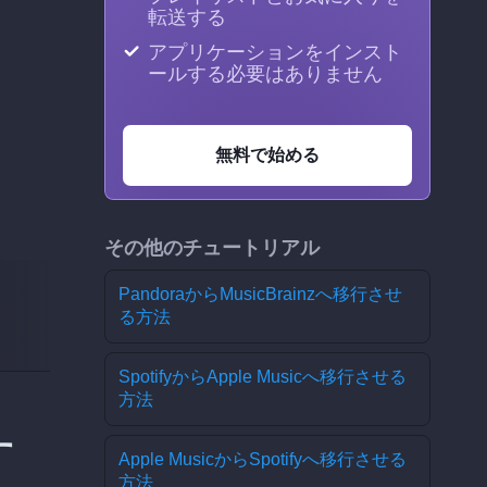
転送する
アプリケーションをインスト
ールする必要はありません
無料で始める
その他のチュートリアル
PandoraからMusicBrainzへ移行させ
る方法
SpotifyからApple Musicへ移行させる
方法
す
Apple MusicからSpotifyへ移行させる
方法