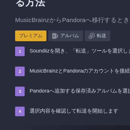
る方法
MusicBrainzからPandoraへ移
プレミアム
アルバム
転送
Soundiizを開き、「転送」ツールを選択し
MusicBrainzとPandoraのアカウントを
Pandoraへ追加する保存済みアルバムを
選択内容を確認して転送を開始します