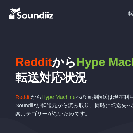
転
Reddit
から
Hype Mac
転送対応状況
Reddit
から
Hype Machine
への直接転送は現在利
Soundiizが転送元から読み取り、同時に転送
楽カテゴリーがないためです。