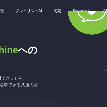
送
プレイリストAI
同期
Smartlink
プ
hine
への
用できません。
先へ追加できる共通の音