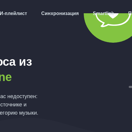
И-плейлист
Синхронизация
Smartlink
П
оса
из
ne
ас недоступен:
сточнике и
тегорию музыки.