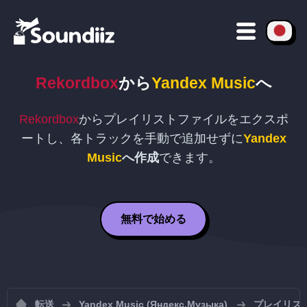
Rekordbox
から
Yandex Music
へ
Rekordbox
からプレイリストファイルをエクスポ
ートし、各トラックを手動で追加せずに
Yandex
Music
へ作成
できます。
無料で始める
転送
Yandex Music (Яндекс.Музыка)
プレイリストを