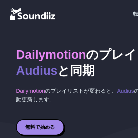
転
Dailymotion
のプレイ
Audius
と同期
Dailymotion
のプレイリストが変わると、
Audius
動更新します。
無料で始める