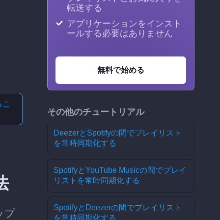
転送する
アプリケーションをインスト
ールする必要はありません
無料で始める
る
こ
その他のチュートリアル
DeezerとSpotifyの間でプレイリスト
を常時同期化する
SpotifyとYouTube Musicの間でプレイ
法
リストを常時同期化する
SpotifyとDeezerの間でプレイリスト
ップ
を常時同期化する