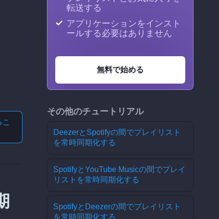
転送する
アプリケーションをインスト
ールする必要はありません
無料で始める
その他のチュートリアル
る
こ
DeezerとSpotifyの間でプレイリスト
を常時同期化する
SpotifyとYouTube Musicの間でプレイ
リストを常時同期化する
期
SpotifyとDeezerの間でプレイリスト
を常時同期化する