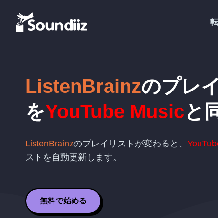
転
ListenBrainz
のプレ
を
YouTube Music
と
ListenBrainz
のプレイリストが変わると、
YouTub
ストを自動更新します。
無料で始める