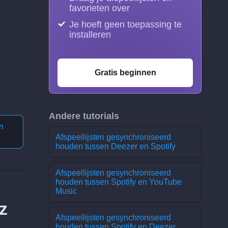
favorieten over
Je hoeft geen toepassing te
installeren
Gratis beginnen
Andere tutorials
n
Afspeellijsten gesynchroniseerd
houden tussen Deezer en Spotify
Afspeellijsten gesynchroniseerd
houden tussen Spotify en YouTube
Music
z
Afspeellijsten gesynchroniseerd
houden tussen Spotify en Deezer