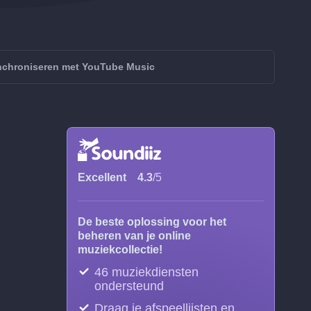
nchroniseren met YouTube Music
Excellent
4.3
/5
De beste oplossing voor het
beheren van je online
muziekcollectie!
46 muziekdiensten
ondersteund
Draag je afspeellijsten en