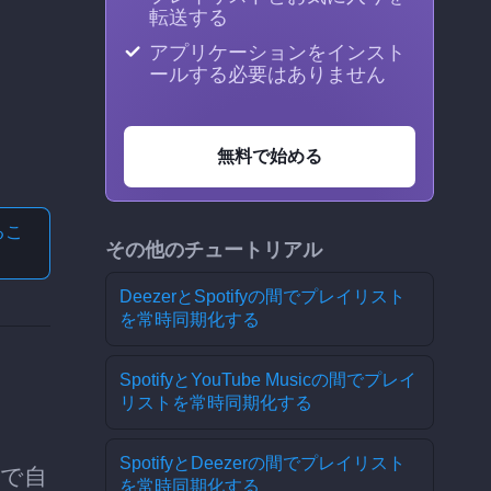
転送する
アプリケーションをインスト
ールする必要はありません
無料で始める
る
こ
その他のチュートリアル
DeezerとSpotifyの間でプレイリスト
を常時同期化する
SpotifyとYouTube Musicの間でプレイ
リストを常時同期化する
SpotifyとDeezerの間でプレイリスト
プで自
を常時同期化する