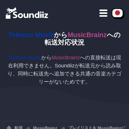
Telmore Musik
から
MusicBrainz
への
転送対応状況
Telmore Musik
から
MusicBrainz
への直接転送は現
在利用できません。Soundiizが転送元から読み取
り、同時に転送先へ追加できる共通の音楽カテゴ
リーがないためです。
転送
MusicBrainz
プレイリストを MusicBrainz