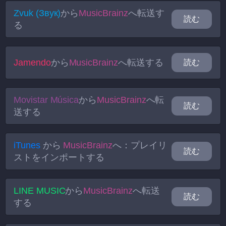
Zvuk (Звук)
から
MusicBrainz
へ転送す
読む
る
Jamendo
から
MusicBrainz
へ転送する
読む
Movistar Música
から
MusicBrainz
へ転
読む
送する
iTunes
から
MusicBrainz
へ：プレイリ
読む
ストをインポートする
LINE MUSIC
から
MusicBrainz
へ転送
読む
する