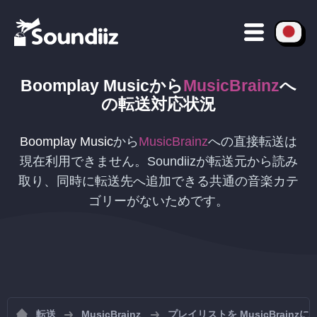
Boomplay Music
から
MusicBrainz
へ
の
転送対応状況
Boomplay Music
から
MusicBrainz
への直接転送は
現在利用できません。Soundiizが転送元から読み
取り、同時に転送先へ追加できる共通の音楽カテ
ゴリーがないためです。
転送
MusicBrainz
プレイリストを MusicBrainz