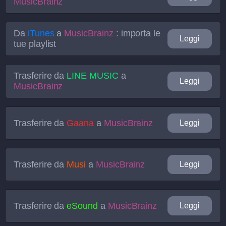
MusicBrainz
Da
iTunes
a
MusicBrainz
: importa le
Leggi
tue playlist
Trasferire da
LINE MUSIC
a
Leggi
MusicBrainz
Trasferire da
Gaana
a
MusicBrainz
Leggi
Trasferire da
Musi
a
MusicBrainz
Leggi
Trasferire da
eSound
a
MusicBrainz
Leggi