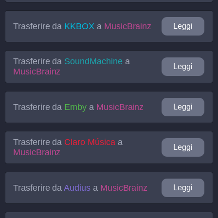
Trasferire da
KKBOX
a
MusicBrainz
Leggi
Trasferire da
SoundMachine
a
Leggi
MusicBrainz
Trasferire da
Emby
a
MusicBrainz
Leggi
Trasferire da
Claro Música
a
Leggi
MusicBrainz
Trasferire da
Audius
a
MusicBrainz
Leggi