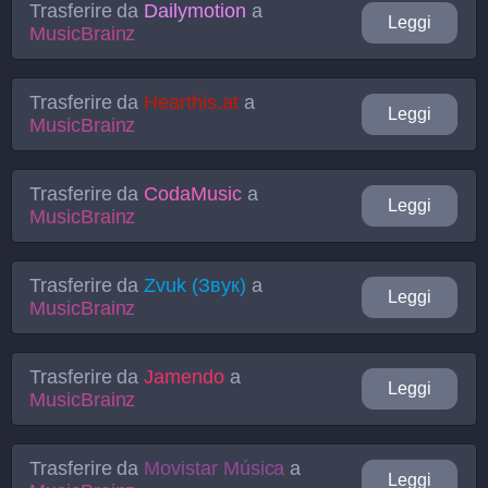
Trasferire da
Dailymotion
a
Leggi
MusicBrainz
Trasferire da
Hearthis.at
a
Leggi
MusicBrainz
Trasferire da
CodaMusic
a
Leggi
MusicBrainz
Trasferire da
Zvuk (Звук)
a
Leggi
MusicBrainz
Trasferire da
Jamendo
a
Leggi
MusicBrainz
Trasferire da
Movistar Música
a
Leggi