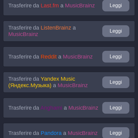
Trasferire da
Last.fm
a
MusicBrainz
Leggi
Trasferire da
ListenBrainz
a
Leggi
MusicBrainz
Trasferire da
Reddit
a
MusicBrainz
Leggi
Trasferire da
Yandex Music
Leggi
(Яндекс.Музыка)
a
MusicBrainz
Trasferire da
Anghami
a
MusicBrainz
Leggi
Trasferire da
Pandora
a
MusicBrainz
Leggi