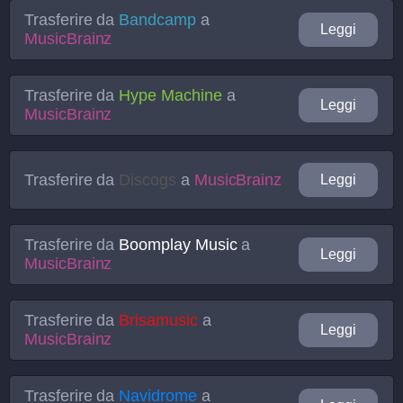
Trasferire da
Bandcamp
a
Leggi
MusicBrainz
Trasferire da
Hype Machine
a
Leggi
MusicBrainz
Trasferire da
Discogs
a
MusicBrainz
Leggi
Trasferire da
Boomplay Music
a
Leggi
MusicBrainz
Trasferire da
Brisamusic
a
Leggi
MusicBrainz
Trasferire da
Navidrome
a