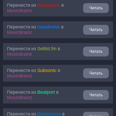
Перенести из
Brisamusic
в
Читать
MusicBrainz
Перенести из
Navidrome
в
Читать
MusicBrainz
Перенести из
Setlist.fm
в
Читать
MusicBrainz
Перенести из
Subsonic
в
Читать
MusicBrainz
Перенести из
Beatport
в
Читать
MusicBrainz
Перенести из
Beatsource
в