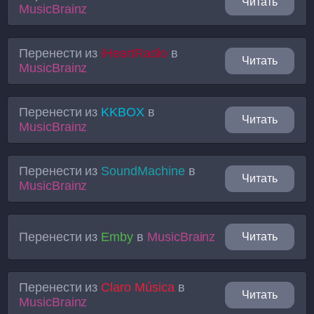
Читать
MusicBrainz
Перенести из
iHeartRadio
в
Читать
MusicBrainz
Перенести из
KKBOX
в
Читать
MusicBrainz
Перенести из
SoundMachine
в
Читать
MusicBrainz
Перенести из
Emby
в
MusicBrainz
Читать
Перенести из
Claro Música
в
Читать
MusicBrainz