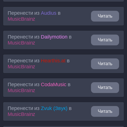
Перенести из
Audius
в
Читать
MusicBrainz
Перенести из
Dailymotion
в
Читать
MusicBrainz
Перенести из
Hearthis.at
в
Читать
MusicBrainz
Перенести из
CodaMusic
в
Читать
MusicBrainz
Перенести из
Zvuk (Звук)
в
Читать
MusicBrainz