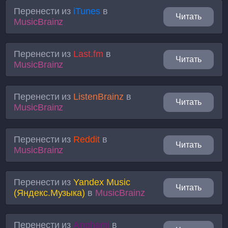
Перенести из
iTunes
в
Читать
MusicBrainz
Перенести из
Last.fm
в
Читать
MusicBrainz
Перенести из
ListenBrainz
в
Читать
MusicBrainz
Перенести из
Reddit
в
Читать
MusicBrainz
Перенести из
Yandex Music
Читать
(Яндекс.Музыка)
в
MusicBrainz
Перенести из
Anghami
в