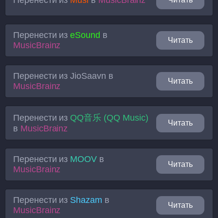
Перенести из
eSound
в
Читать
MusicBrainz
Перенести из
JioSaavn
в
Читать
MusicBrainz
Перенести из
QQ音乐 (QQ Music)
Читать
в
MusicBrainz
Перенести из
MOOV
в
Читать
MusicBrainz
Перенести из
Shazam
в
Читать
MusicBrainz