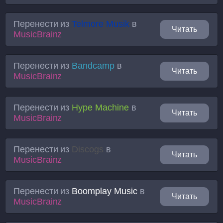
Перенести из
Telmore Musik
в
Читать
MusicBrainz
Перенести из
Bandcamp
в
Читать
MusicBrainz
Перенести из
Hype Machine
в
Читать
MusicBrainz
Перенести из
Discogs
в
Читать
MusicBrainz
Перенести из
Boomplay Music
в
Читать
MusicBrainz