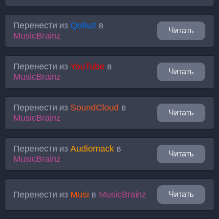
Перенести из
Qobuz
в
Читать
MusicBrainz
Перенести из
YouTube
в
Читать
MusicBrainz
Перенести из
SoundCloud
в
Читать
MusicBrainz
Перенести из
Audiomack
в
Читать
MusicBrainz
Перенести из
Musi
в
MusicBrainz
Читать