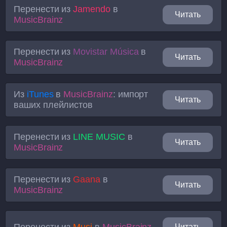
Перенести из
Jamendo
в
Читать
MusicBrainz
Перенести из
Movistar Música
в
Читать
MusicBrainz
Из
iTunes
в
MusicBrainz
: импорт
Читать
ваших плейлистов
Перенести из
LINE MUSIC
в
Читать
MusicBrainz
Перенести из
Gaana
в
Читать
MusicBrainz
Перенести из
Musi
в
MusicBrainz
Читать