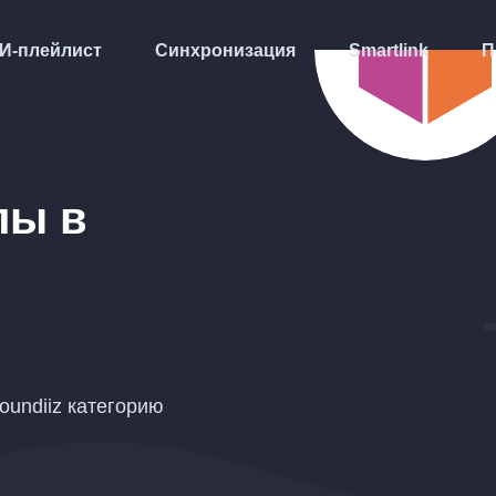
И-плейлист
Синхронизация
Smartlink
П
лы в
oundiiz категорию