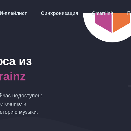
И-плейлист
Синхронизация
Smartlink
П
оса
из
rainz
йчас недоступен:
сточнике и
тегорию музыки.