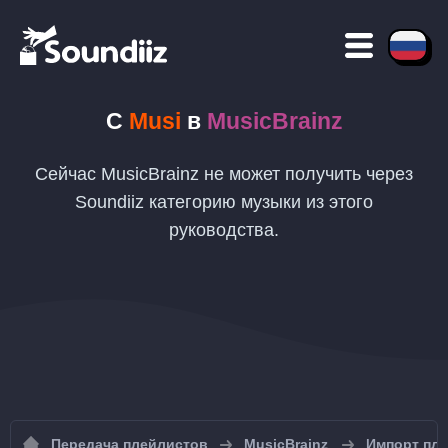
С
Musi
в
MusicBrainz
Сейчас MusicBrainz не может получить через
Soundiiz категорию музыки из этого
руководства.
Передача плейлистов
MusicBrainz
Импорт пле