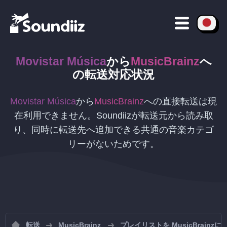
Movistar Música
から
MusicBrainz
へ
の
転送対応状況
Movistar Música
から
MusicBrainz
への直接転送は現
在利用できません。Soundiizが転送元から読み取
り、同時に転送先へ追加できる共通の音楽カテゴ
リーがないためです。
転送
MusicBrainz
プレイリストを MusicBrainz