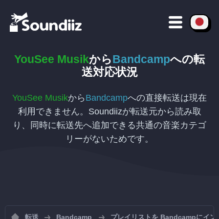
YouSee Musik
から
Bandcamp
への
転
送対応状況
YouSee Musik
から
Bandcamp
への直接転送は現在
利用できません。Soundiizが転送元から読み取
り、同時に転送先へ追加できる共通の音楽カテゴ
リーがないためです。
転送
Bandcamp
プレイリストを Bandcampにイ