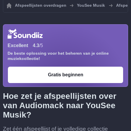
Afspeellijsten overdragen
YouSee Musik
Afspeel
Excellent
4.3
/5
De beste oplossing voor het beheren van je online
muziekcollectie!
Gratis beginnen
Hoe zet je afspeellijsten over
van Audiomack naar YouSee
Musik?
Zet één afspeellijst of je volledige collectie