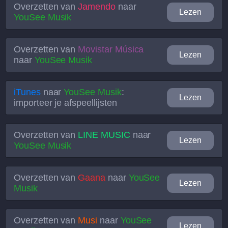
Overzetten van
Jamendo
naar
Lezen
YouSee Musik
Overzetten van
Movistar Música
Lezen
naar
YouSee Musik
iTunes
naar
YouSee Musik
:
Lezen
importeer je afspeellijsten
Overzetten van
LINE MUSIC
naar
Lezen
YouSee Musik
Overzetten van
Gaana
naar
YouSee
Lezen
Musik
Overzetten van
Musi
naar
YouSee
Lezen