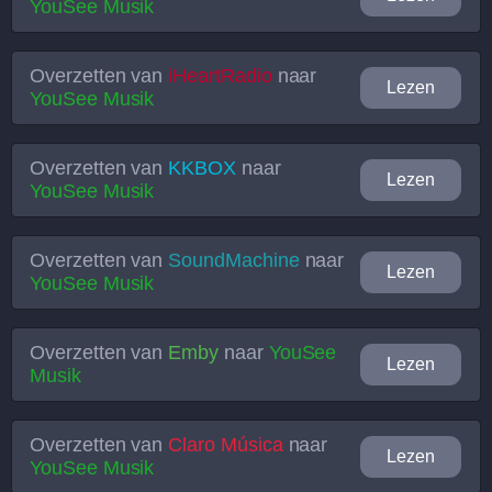
YouSee Musik
Overzetten van
iHeartRadio
naar
Lezen
YouSee Musik
Overzetten van
KKBOX
naar
Lezen
YouSee Musik
Overzetten van
SoundMachine
naar
Lezen
YouSee Musik
Overzetten van
Emby
naar
YouSee
Lezen
Musik
Overzetten van
Claro Música
naar
Lezen
YouSee Musik