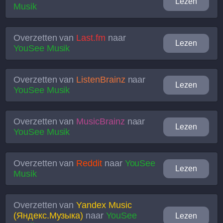
Lezen
Musik
Overzetten van
Last.fm
naar
Lezen
YouSee Musik
Overzetten van
ListenBrainz
naar
Lezen
YouSee Musik
Overzetten van
MusicBrainz
naar
Lezen
YouSee Musik
Overzetten van
Reddit
naar
YouSee
Lezen
Musik
Overzetten van
Yandex Music
(Яндекс.Музыка)
naar
YouSee
Lezen