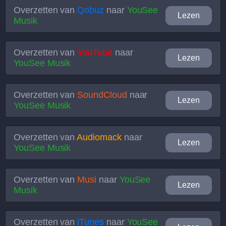
Overzetten van
Qobuz
naar
YouSee
Lezen
Musik
Overzetten van
YouTube
naar
Lezen
YouSee Musik
Overzetten van
SoundCloud
naar
Lezen
YouSee Musik
Overzetten van
Audiomack
naar
Lezen
YouSee Musik
Overzetten van
Musi
naar
YouSee
Lezen
Musik
Overzetten van
iTunes
naar
YouSee