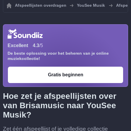
Afspeellijsten overdragen
YouSee Musik
Afspeel
Excellent
4.3
/5
De beste oplossing voor het beheren van je online
muziekcollectie!
Gratis beginnen
Hoe zet je afspeellijsten over
van Brisamusic naar YouSee
Musik?
Zet één afspeellijst of je volledige collectie