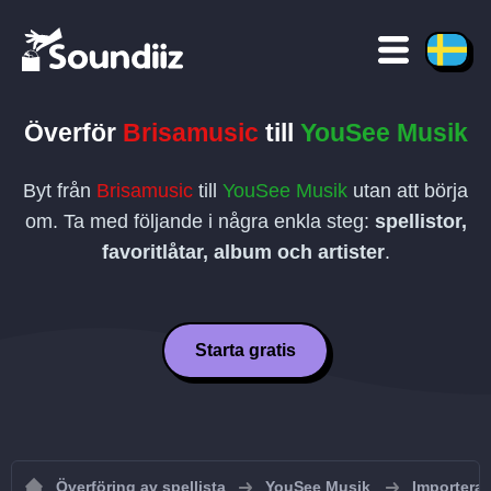
Överför
Brisamusic
till
YouSee Musik
Byt från
Brisamusic
till
YouSee Musik
utan att börja
om. Ta med följande i några enkla steg:
spellistor,
favoritlåtar, album och artister
.
Starta gratis
Överföring av spellista
YouSee Musik
Importera 