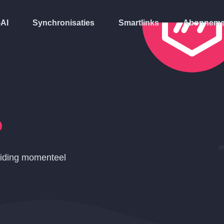
-AI
Synchronisaties
Smartlinks
Abonneme
o
eiding momenteel