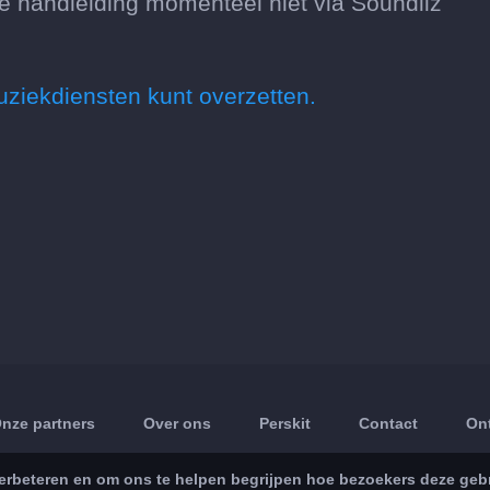
 handleiding momenteel niet via Soundiiz
uziekdiensten kunt overzetten.
nze partners
Over ons
Perskit
Contact
On
rbeteren en om ons te helpen begrijpen hoe bezoekers deze gebru