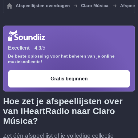
Afspeellijsten overdragen
Claro Música
Afspeell
Excellent
4.3
/5
De beste oplossing voor het beheren van je online
muziekcollectie!
Gratis beginnen
Hoe zet je afspeellijsten over
van iHeartRadio naar Claro
Música?
Zet één afspeellijst of je volledige collectie