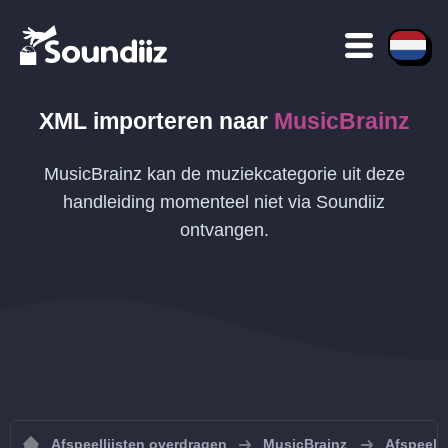
XML
importeren naar
MusicBrainz
MusicBrainz kan de muziekcategorie uit deze
handleiding momenteel niet via Soundiiz
ontvangen.
Afspeellijsten overdragen
MusicBrainz
Afspeelli