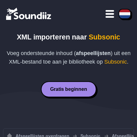
XML
importeren naar
Subsonic
Voeg ondersteunde inhoud (
afspeellijsten
) uit een
XML
-bestand toe aan je bibliotheek op
Subsonic
.
Gratis beginnen
Afspeellijsten overdragen
Subsonic
Afspeellijs