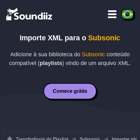
Importe
XML
para o
Subsonic
Adicione à sua biblioteca do
Subsonic
conteúdo
compatível (
playlists
) vindo de um arquivo
XML
.
Comece grátis
Transferência de Playlist
Subsonic
Importar pla