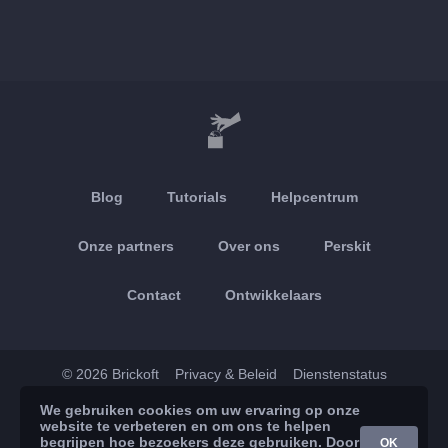
Blog
Tutorials
Helpcentrum
Onze partners
Over ons
Perskit
Contact
Ontwikkelaars
© 2026 Brickoft
Privacy & Beleid
Dienstenstatus
We gebruiken cookies om uw ervaring op onze
App Store
Google Play
website te verbeteren en om ons te helpen
begrijpen hoe bezoekers deze gebruiken. Door
OK