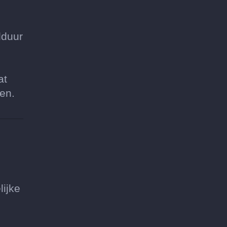
lduur
at
ten.
lijke