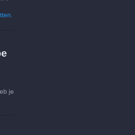
tten.
be
eb je