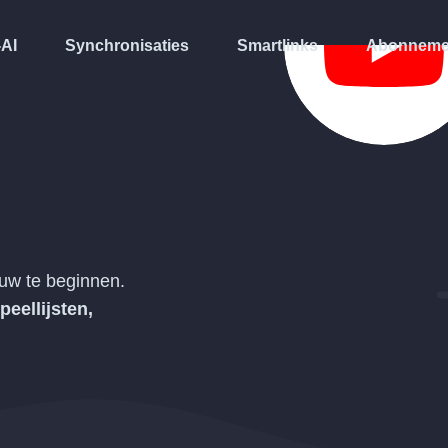
-AI
Synchronisaties
Smartlinks
Abonneme
uw te beginnen.
peellijsten,