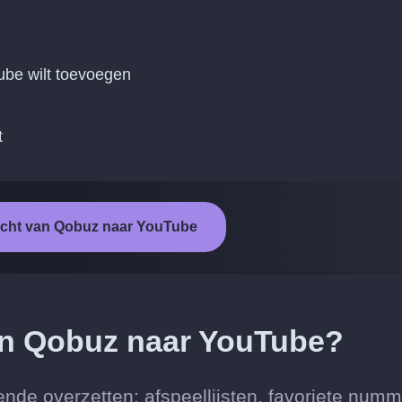
ube wilt toevoegen
t
racht van Qobuz naar YouTube
van Qobuz naar YouTube?
nde overzetten: afspeellijsten, favoriete num