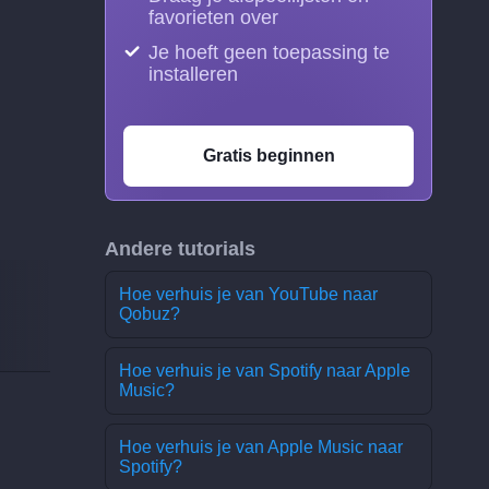
favorieten over
Je hoeft geen toepassing te
installeren
Gratis beginnen
Andere tutorials
Hoe verhuis je van YouTube naar
Qobuz?
Hoe verhuis je van Spotify naar Apple
Music?
Hoe verhuis je van Apple Music naar
Spotify?