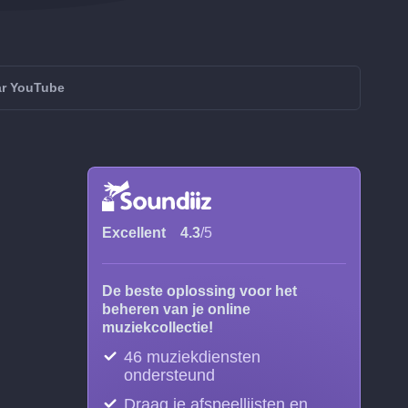
ar YouTube
Excellent
4.3
/5
De beste oplossing voor het
beheren van je online
muziekcollectie!
46 muziekdiensten
ondersteund
Draag je afspeellijsten en