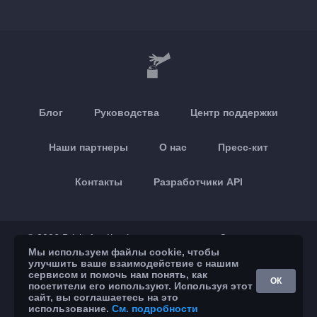
Блог
Руководства
Центр поддержки
Наши партнеры
О нас
Пресс-кит
Контакты
Разработчики API
© 2026 Brickoft
Конфиденциальность
Статус сервиса
Мы используем файлы cookie, чтобы
улучшить ваше взаимодействие с нашим
App Store
Google Play
сервисом и помочь нам понять, как
ОК
посетители его используют. Используя этот
сайт, вы соглашаетесь на это
использование.
См. подробности