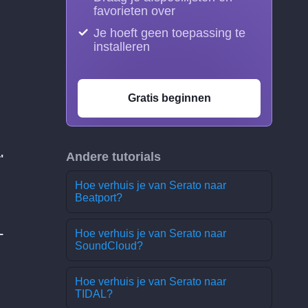
favorieten over
Je hoeft geen toepassing te
installeren
Gratis beginnen
Andere tutorials
'
Hoe verhuis je van Serato naar
Beatport?
L
Hoe verhuis je van Serato naar
SoundCloud?
Hoe verhuis je van Serato naar
TIDAL?