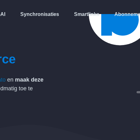
-AI
Synchronisaties
Smartlinks
Abonneme
rce
ato
en
maak deze
matig toe te