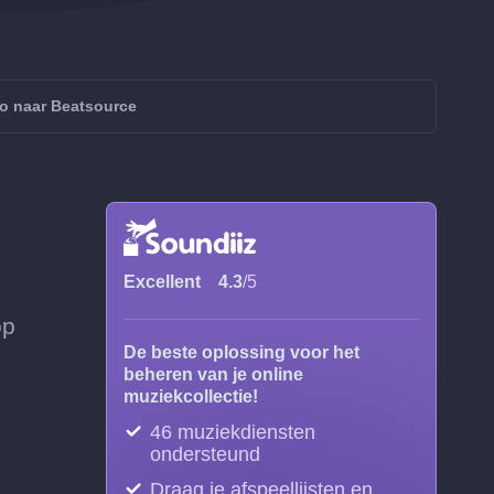
o naar Beatsource
Excellent
4.3
/5
op
De beste oplossing voor het
beheren van je online
muziekcollectie!
46 muziekdiensten
ondersteund
Draag je afspeellijsten en