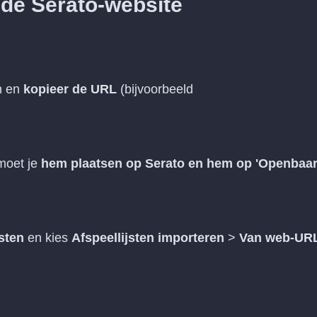
 de Serato-website
en en
kopieer de URL
(bijvoorbeeld
)
 moet je
hem plaatsen op Serato en hem op 'Openbaar
jsten
en kies
Afspeellijsten importeren
>
Van web-UR