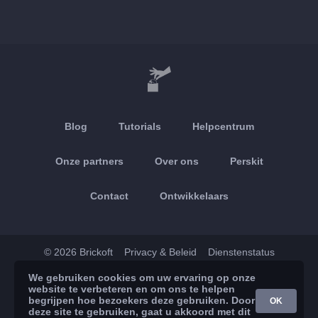
Blog
Tutorials
Helpcentrum
Onze partners
Over ons
Perskit
Contact
Ontwikkelaars
© 2026 Brickoft
Privacy & Beleid
Dienstenstatus
We gebruiken cookies om uw ervaring op onze
App Store
Google Play
website te verbeteren en om ons te helpen
begrijpen hoe bezoekers deze gebruiken. Door
OK
deze site te gebruiken, gaat u akkoord met dit