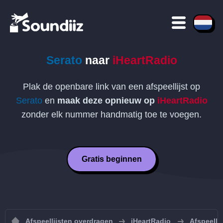
Serato
naar
iHeartRadio
Plak de openbare link van een afspeellijst op
Serato
en
maak deze opnieuw op
iHeartRadio
zonder elk nummer handmatig toe te voegen.
Gratis beginnen
Afspeellijsten overdragen
iHeartRadio
Afspeelli