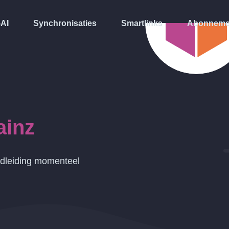
-AI
Synchronisaties
Smartlinks
Abonneme
ainz
ndleiding momenteel