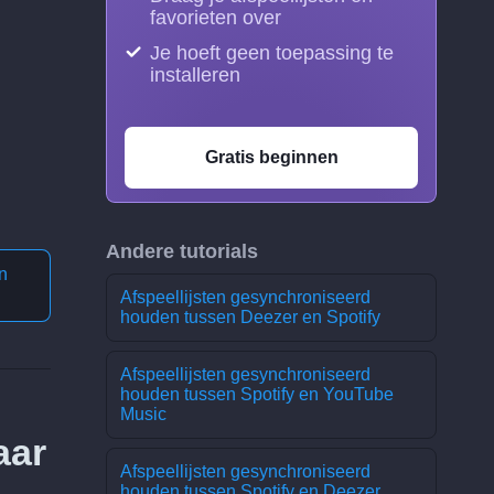
favorieten over
Je hoeft geen toepassing te
installeren
Gratis beginnen
Andere tutorials
n
Afspeellijsten gesynchroniseerd
houden tussen Deezer en Spotify
Afspeellijsten gesynchroniseerd
houden tussen Spotify en YouTube
Music
aar
Afspeellijsten gesynchroniseerd
houden tussen Spotify en Deezer