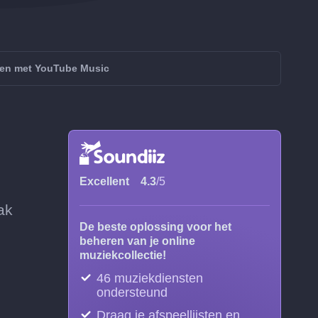
en met YouTube Music
Excellent
4.3
/5
ak
De beste oplossing voor het
beheren van je online
muziekcollectie!
46 muziekdiensten
ondersteund
Draag je afspeellijsten en