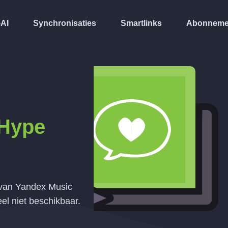
-AI
Synchronisaties
Smartlinks
Abonneme
Hype
t van Yandex Music
l niet beschikbaar.