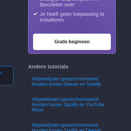
favorieten over
Je hoeft geen toepassing te
installeren
Gratis beginnen
Andere tutorials
n
Afspeellijsten gesynchroniseerd
houden tussen Deezer en Spotify
Afspeellijsten gesynchroniseerd
houden tussen Spotify en YouTube
Music
Afspeellijsten gesynchroniseerd
houden tussen Spotify en Deezer