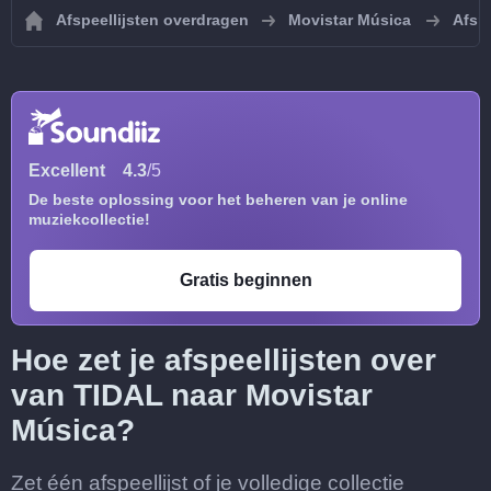
Afspeellijsten overdragen
Movistar Música
Afspe
Excellent
4.3
/5
De beste oplossing voor het beheren van je online
muziekcollectie!
Gratis beginnen
Hoe zet je afspeellijsten over
van TIDAL naar Movistar
Música?
Zet één afspeellijst of je volledige collectie