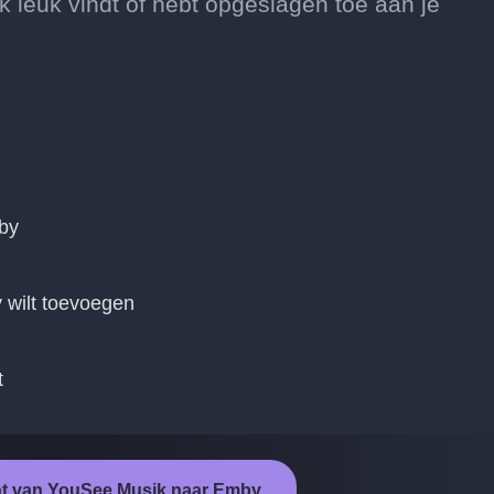
leuk vindt of hebt opgeslagen toe aan je
by
 wilt toevoegen
t
ht van YouSee Musik naar Emby