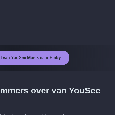
n
t
ht van YouSee Musik naar Emby
 nummers over van YouSee