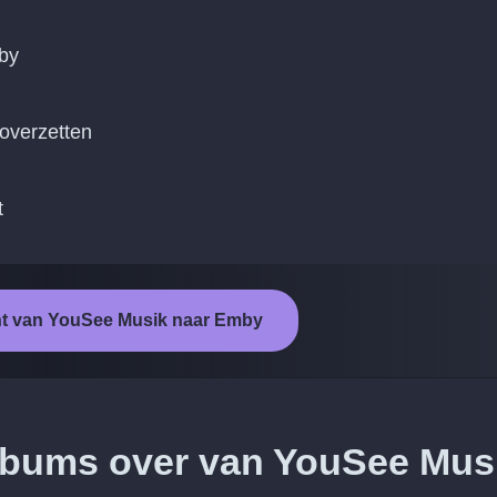
by
 overzetten
t
ht van YouSee Musik naar Emby
albums over van YouSee Mus