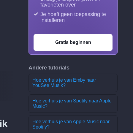
favorieten over
Je hoeft geen toepassing te
installeren
Gratis beginnen
Andere tutorials
Hoe verhuis je van Emby naar
YouSee Musik?
Hoe verhuis je van Spotify naar Apple
Music?
ik
Hoe verhuis je van Apple Music naar
Spotify?