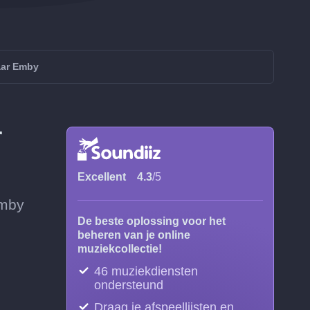
aar Emby
r
Excellent
4.3
/5
Emby
De beste oplossing voor het
beheren van je online
muziekcollectie!
46 muziekdiensten
ondersteund
Draag je afspeellijsten en