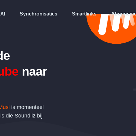
-AI
Synchronisaties
Smartlinks
Abonneme
de
ube
naar
Musi
is momenteel
s die Soundiiz bij