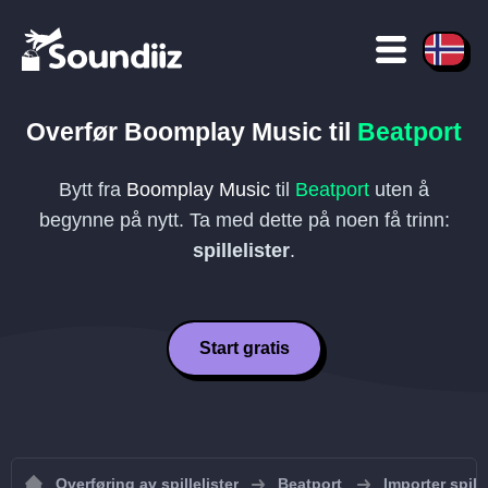
Overfør
Boomplay Music
til
Beatport
Bytt fra
Boomplay Music
til
Beatport
uten å
begynne på nytt. Ta med dette på noen få trinn:
spillelister
.
Start gratis
Overføring av spillelister
Beatport
Importer spille