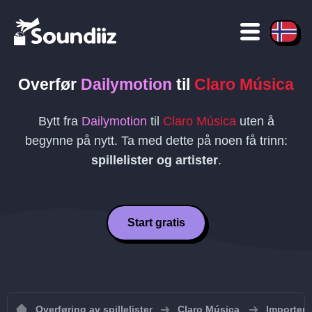
Overfør
Dailymotion
til
Claro Música
Bytt fra
Dailymotion
til
Claro Música
uten å
begynne på nytt. Ta med dette på noen få trinn:
spillelister og artister
.
Start gratis
Overføring av spillelister
Claro Música
Importer s