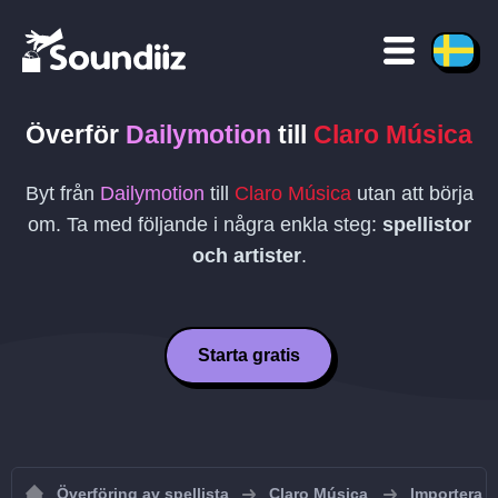
Överför
Dailymotion
till
Claro Música
Byt från
Dailymotion
till
Claro Música
utan att börja
om. Ta med följande i några enkla steg:
spellistor
och artister
.
Starta gratis
Överföring av spellista
Claro Música
Importera sp