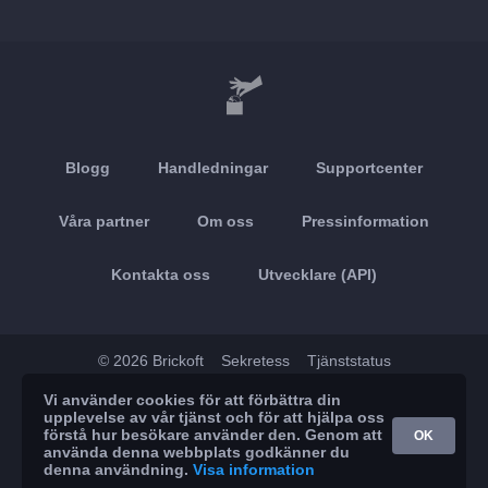
Blogg
Handledningar
Supportcenter
Våra partner
Om oss
Pressinformation
Kontakta oss
Utvecklare (API)
© 2026 Brickoft
Sekretess
Tjänststatus
Vi använder cookies för att förbättra din
App Store
Google Play
upplevelse av vår tjänst och för att hjälpa oss
förstå hur besökare använder den. Genom att
OK
använda denna webbplats godkänner du
denna användning.
Visa information