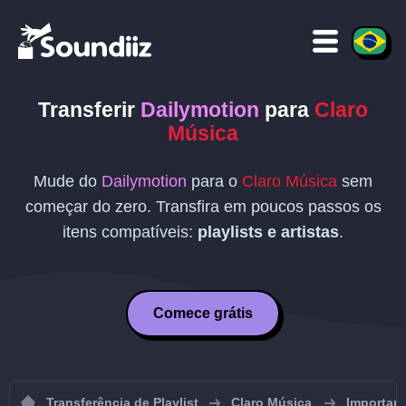
Transferir
Dailymotion
para
Claro
Música
Mude do
Dailymotion
para o
Claro Música
sem
começar do zero. Transfira em poucos passos os
itens compatíveis:
playlists e artistas
.
Comece grátis
Transferência de Playlist
Claro Música
Importar 