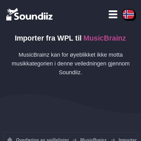
Importer fra
WPL
til
MusicBrainz
MusicBrainz kan for øyeblikket ikke motta
musikkategorien i denne veiledningen gjennom
Soundiiz.
Overføring av spillelister
MusicBrainz
Importer sp