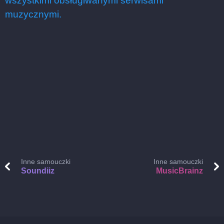
wszystkimi obsługiwanymi serwisami
muzycznymi.
Inne samouczki
Inne samouczki
Soundiiz
MusicBrainz