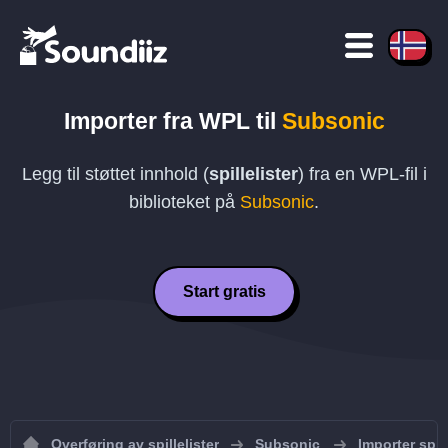
Importer fra
WPL
til
Subsonic
Legg til støttet innhold (
spillelister
) fra en
WPL
-fil i
biblioteket på
Subsonic
.
Start gratis
Overføring av spillelister
Subsonic
Importer spill